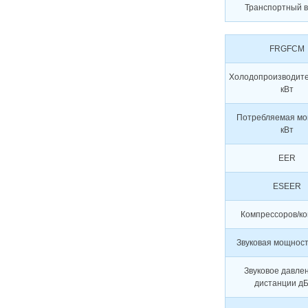
Транспортный ве
FRGFCM
Холодопроизводите
кВт
Потребляемая мо
кВт
EER
ESEER
Компрессоров/ко
Звуковая мощност
Звуковое давле
дистанции дБ