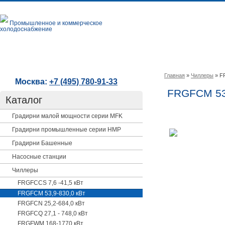
Промышленное и коммерческое
холодоснабжение
Главная
О компании
Б
Главная
»
Чиллеры
» F
Москва:
+7 (495) 780-91-33
FRGFCM 53,
Каталог
Градирни малой мощности серии MFK
Градирни промышленные серии HMP
Градирни Башенные
Насосные станции
Чиллеры
FRGFCCS 7,6 -41,5 кВт
FRGFCM 53,9-830,0 кВт
FRGFCN 25,2-684,0 кВт
FRGFCQ 27,1 - 748,0 кВт
FRGFWM 168-1770 кВт