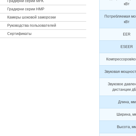
Градирни серии MFK
кВт
Градирни серии НМР
Потребляемая мо
Камеры шоковой заморозки
кВт
Руководства пользователей
Сертификаты
EER
ESEER
Компрессоров/ко
Звуковая мощност
Звуковое давле
дистанции дБ
Длина, мм
Ширина, м
Высота, м