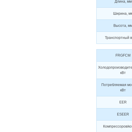
Длина, мм
Ширина, м
Высота, м
Транспортный ве
FRGFCM
Холодопроизводите
кВт
Потребляемая мо
кВт
EER
ESEER
Компрессоров/ко