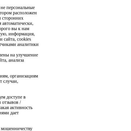
 не персональные
отором расположен
и сторонних
м автоматически,
торого вы к нам
гую, информация,
 сайта, cookies
етчиками аналитики
лены на улучшение
та, анализа
иям, организациям
т случаи,
ем доступе в
 отзывов /
такая активность
иями дает
я мошенничеству