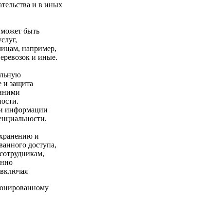
тельства и в иных
 может быть
слуг,
лицам, например,
еревозок и иные.
альную
е и защита
онними
ности.
ии информации
енциальности.
 хранению и
ванного доступа,
сотрудникам,
янно
 включая
ионированному