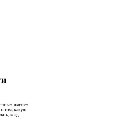
ти
менным именем
 о том, какую
ать, когда