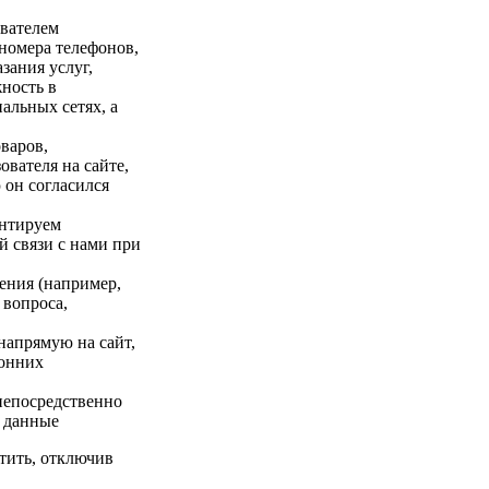
вателем
 номера телефонов,
зания услуг,
ность в
альных сетях, а
варов,
ователя на сайте,
 он согласился
антируем
й связи с нами при
ения (например,
 вопроса,
напрямую на сайт,
ронних
 непосредственно
и данные
тить, отключив