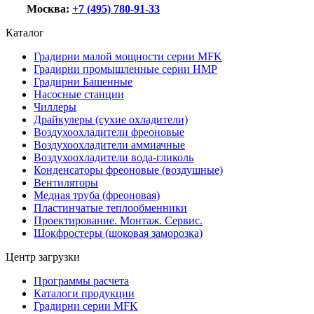
Москва:
+7 (495) 780-91-33
Каталог
Градирни малой мощности серии MFK
Градирни промышленные серии HMP
Градирни Башенные
Насосные станции
Чиллеры
Драйкулеры (сухие охладители)
Воздухоохладители фреоновые
Воздухоохладители аммиачные
Воздухоохладители вода-гликоль
Конденсаторы фреоновые (воздушные)
Вентиляторы
Медная труба (фреоновая)
Пластинчатые теплообменники
Проектирование. Монтаж. Сервис.
Шокфростеры (шоковая заморозка)
Центр загрузки
Программы расчета
Каталоги продукции
Градирни серии MFK